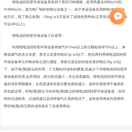
锂电池回转窑环保设备具有四个系列33种规格，处理风量从6900m3/h到
914000m3/h，成为电厂锅炉的除尘设备之一。由于本设设备采用静电/布袋结合
的方式，既了除尘效果(〈30mg/ m3)又延长了滤袋使用寿命(正常状况下滤袋寿命
可达4年以上)。
锂电池回转窑环保设备工作原理：
利用锂电池回转窑环保设备将烟气中10чm以上粉尘颗粒除掉70%以上，来
降低烟气的含尘浓度，将含尘浓度控制在5g/ m3以下，然后再利用锂电池回转窑
环保设备单元对剩余粉尘进行捕捉，将除尘器总的排放浓度控制在30g/ m3以
下。由于电(预)除尘的作用，了大颗粒对滤布的磨损;也减少了对锂电池回转窑环
保设备的负荷;众所周知，粉尘粒径越小，含尘浓度越低，锂电池回转窑环保设
备的清灰周期越长，从而是滤布折射次数也相应减少，滤布长期使用不被损坏。
的实践证明，经电(预)除尘与未经电(预)除尘的锂电池回转窑环保设备器，在同
样的过滤材质，过滤风速以及同样烟气介质的情况下，滤布使用寿命判若两样，
即经电(预)初沉厚的滤布延长了其使用寿命。