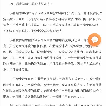
四、沥青站除尘器的清灰办法：
沥青站除尘器结合了反转反吹与脉冲清灰的长处，选用脉冲反转反吹
清灰办法，因而不必像脉冲清灰除尘器那样需安置多的脉冲阀，降低了维
修率；并选用脉冲办法清灰，防止了反转反吹清灰办法耗气量大的缺陷，
可不添加反吹风机，使除尘器结构愈加简洁。
沥青搅拌站中的除尘设备为重要的作用就是减少粉尘，降低粉尘浓
度，买现对大气环境的保护作用。在沥青搅拌站中除尘设备分为两个等
级，即一层除尘设备与二层除尘设备，一般除尘设备是重力式或者离心式
除尘，而二层除尘设备的除尘原理是袋式除尘。一般一层除尘设备都是采
取旋风除尘器，其结构较为简单，并且容易进行维修，因此投入成本相对
小，并且能够买现。
一层除尘设备的积尘装置为圆筒型，气流进入形式为切向，粉尘通过
圆筒中的离心力而出现分离。另外一层除尘设备还有重力式，主要就是通
过膨胀箱来降低气流的速度，接着通过粉尘自身具备的重力而出现大粉尘
现象，这种除尘设备无法做到除尘，一般除尘率在50%左右。
新安装的沥青站环保除尘设备都有一个磨合期，过了磨合期设备能达