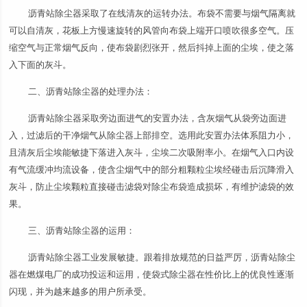
沥青站除尘器采取了在线清灰的运转办法。布袋不需要与烟气隔离就
可以自清灰，花板上方慢速旋转的风管向布袋上端开口喷吹很多空气。压
缩空气与正常烟气反向，使布袋剧烈张开，然后抖掉上面的尘埃，使之落
入下面的灰斗。
二、沥青站除尘器的处理办法：
沥青站除尘器采取旁边面进气的安置办法，含灰烟气从袋旁边面进
入，过滤后的干净烟气从除尘器上部排空。选用此安置办法体系阻力小，
且清灰后尘埃能敏捷下落进入灰斗，尘埃二次吸附率小。在烟气入口内设
有气流缓冲均流设备，使含尘烟气中的部分粗颗粒尘埃经碰击后沉降滑入
灰斗，防止尘埃颗粒直接碰击滤袋对除尘布袋造成损坏，有维护滤袋的效
果。
三、沥青站除尘器的运用：
沥青站除尘器工业发展敏捷。跟着排放规范的日益严厉，沥青站除尘
器在燃煤电厂的成功投运和运用，使袋式除尘器在性价比上的优良性逐渐
闪现，并为越来越多的用户所承受。