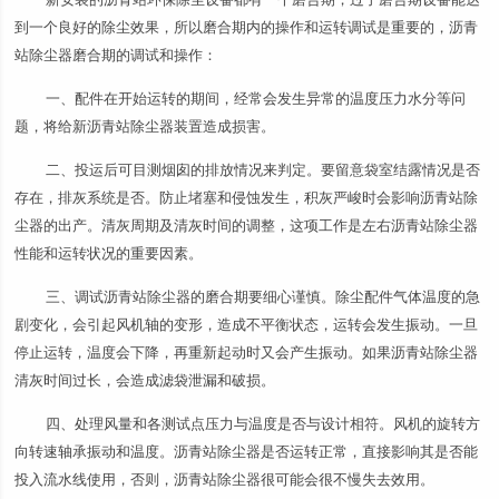
到一个良好的除尘效果，所以磨合期内的操作和运转调试是重要的，沥青
站除尘器磨合期的调试和操作：
一、配件在开始运转的期间，经常会发生异常的温度压力水分等问
题，将给新沥青站除尘器装置造成损害。
二、投运后可目测烟囱的排放情况来判定。要留意袋室结露情况是否
存在，排灰系统是否。防止堵塞和侵蚀发生，积灰严峻时会影响沥青站除
尘器的出产。清灰周期及清灰时间的调整，这项工作是左右沥青站除尘器
性能和运转状况的重要因素。
三、调试沥青站除尘器的磨合期要细心谨慎。除尘配件气体温度的急
剧变化，会引起风机轴的变形，造成不平衡状态，运转会发生振动。一旦
停止运转，温度会下降，再重新起动时又会产生振动。如果沥青站除尘器
清灰时间过长，会造成滤袋泄漏和破损。
四、处理风量和各测试点压力与温度是否与设计相符。风机的旋转方
向转速轴承振动和温度。沥青站除尘器是否运转正常，直接影响其是否能
投入流水线使用，否则，沥青站除尘器很可能会很不慢失去效用。