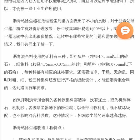
恰恰就是因为它的使用不仅能够减少损耗，而且可以达到节能的作用，所
以，才会被一些工业生产所使用。
沥青站除尘器在治理粉尘污染方面做出了不小的贡献，对于沥青站除
尘器厂粉尘有好得治理效果，粉尘收集率轻易达到90%以上，矿山布袋除
尘器运转中会出现很多情况，运转中有哪些常见的问题和需要顾客注意的
情况，我们共同来了解一下。
沥青混合料使用的矿料有三种，即粗集料（粒径4.75mm以上的碎
石），细集料（粒径4.75mm-0.075mm的砂）和填料（粒径0.075mm以下
的石粉），每种料都有相应的规格要求。还需要洁净、干燥、无杂质。同
时对粗、细、粉三种集料还要进行严格的级配设计，才能使沥青混合料
的，达到路面行车要求。
如果拌制沥青混合料的各种原集料都洁净，没有泥土，或为机制碎
石、机制砂，各级除尘器滤下的粉尘就可以全部回收利用，既不破坏级
配，也不影响混合料强度。这种情况下，各级除尘器的速率越高越好。
沥青站除尘器改造工程特点：
1、该设备采用脉冲反吹清灰方式，是当前我国清灰效果的一种，该