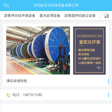
河北富宏元环保设备有限公司
沥青拌合站环保设备
废水处理设备
沥青搅拌站除尘设备
锂电池环保设备
新能源环保设备
除尘器系列
电捕焦油器
废气处理设备
催化燃烧设备
co催化燃烧炉
RTO蓄热式燃烧炉
沸石转轮
沸石浓缩转轮
电话：
13673171282