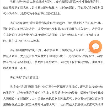
沸石浓缩转轮是以陶瓷纤维为基材，转轮表面涂覆疏水性沸石做吸附剂，
做出蜂窝状的圆盘体，是沸石浓缩转轮技术中核心的部件。可效果优良的吸附废
气中的溶剂，对废气的净化效率达到90%以上。
沸石浓缩转轮处理大风量含浓度低于800ppm、40℃温度以下的VOCs气体，
通过转轮内的沸石被吸附，以系统抽气变频风机将干净尾气排入大气。吸附器为
立式转轮可提供大量的气体接触沸石表面积，转轮持续以每小时1~6的速度旋
转。提供以上的VOCs去除率。
沸石的吸附性能的好不好，不仅要看其比表面积是否足够大，还要看疏水
性是否效果，尤其是在废气湿度大于60%的环境下，是考验沸石的疏水性，疏水
性差的沸石易堵塞细孔，从而降低吸附效率。因此为了保护吸附性能，比表面积
和疏水性缺一不可。
沸石浓缩转轮工作原理：
浓缩转轮利用“吸附-脱附-冷却”三个分区循环运行模式，废气首先接触转轮
的吸附区，组分被吸附的转轮小孔上，然后通过转轮的旋转，吸附饱和的小孔转
入面积较小的脱附区，由小流量的热风反吹脱附出废气，进入蓄热焚烧装置进行
燃烧转化成二氧化碳及水蒸气排放至大气中，由此完成大风量低浓度废气的浓缩